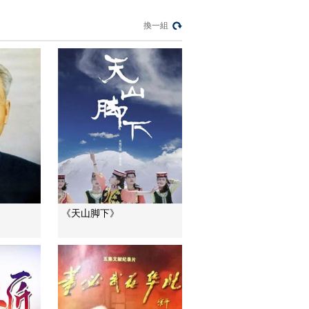
征真相
[长征]第一集 毛泽东与
換一組
《二万五千里》
00:01:04
[长征]第一集 瑞士传教
士勃沙特《神灵之
手》
00:01:10
[长征]第一集 埃德加·
斯诺 《红星照耀中
国》
00:01:50
[长征]第一集 斯诺与毛
泽东和红军将领长达
几十年的友谊
00:01:03
《天山脚下》
[长征]第一集 共产党提
出建立广泛的抗日民
族统一战线
00:00:56
[长征]第一集 西安事变
推动第二次国共合作