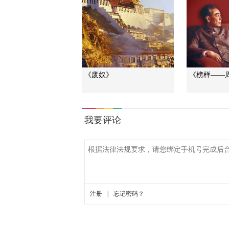
《废奴》
《榜样——