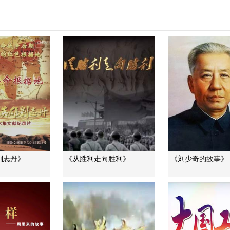
刘志丹》
《从胜利走向胜利》
《刘少奇的故事》