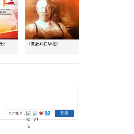
00:00:52
[长征]第一集 西行漫画
00:00:42
[长征]第一集 毛泽东：
只有红军的道路 才是
匠》
《董必武在华北》
解放他们的道路
00:01:22
[长征]第一集 新中国建
设的力量之源
00:01:44
[长征]第一集 长征是理
想和信念的播种机
00:02:28
[长征]第一集 一个伟大
的民族 必珍爱自己的
英雄史诗
00:03:39
[长征]第一集 萧华将军
创作《长征组歌》