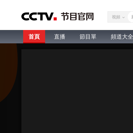
視頻
首頁
直播
節目單
頻道大