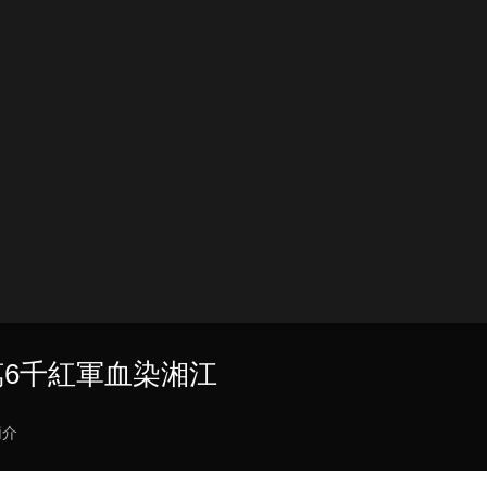
5萬6千紅軍血染湘江
簡介