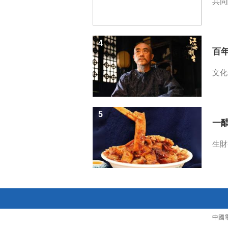
共同
4
百
文化
5
一醋
生財
中國