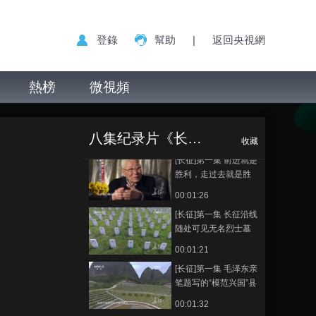
《长征》剧组对多位
长征老兵进行抢救性
00:01:00
登錄
幫助
|
返回央視網
采访
[长征]第一集 《长征》
摄制组 驱车数万里 探
寻80年前红军创造的
熱榜
微視頻
00:01:11
人间奇迹
[长征]第一集 第五次反
[长征]第一集 长征
正在播放
围剿失败，二十多万
的悲壮开篇 5万6千红军血染湘
红军相继踏上用鲜血
八集纪录片《长征》
江
00:02:49
收藏
和生命铺成的长征路
[长征]第一集 前进就是
胜利，走过去就是胜
利！
00:01:26
[长征]第一集 长征沿线
随处可见无名烈士墓
00:01:21
[长征]第一集 毛泽东亲
笔题写的“模范兴国”县
23万人5万参加红军
00:01:32