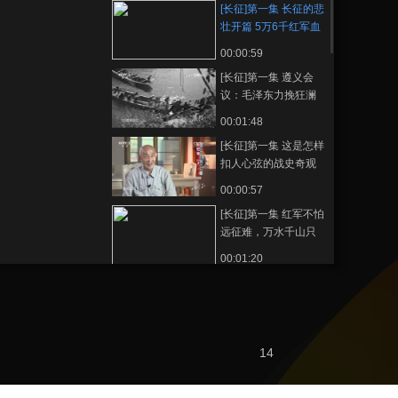
[长征]第一集 长征的悲
壮开篇 5万6千红军血
染湘江
00:00:59
[长征]第一集 遵义会
议：毛泽东力挽狂澜
共产党从幼年走向成
00:01:48
熟
[长征]第一集 这是怎样
扣人心弦的战史奇观
00:00:57
[长征]第一集 红军不怕
远征难，万水千山只
等闲
00:01:20
[长征]第一集 史沫特
莱：长征是最后胜利
的前奏曲
00:00:51
[长征]第一集 陈云《随
14
军西行见闻录》 红军
首次突破封锁传达长
00:02:25