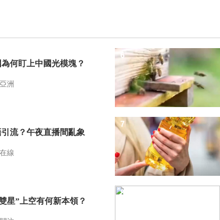
6
國為何盯上中國光模塊？
亞洲
7
語引流？午夜直播間亂象
在線
8
I雙星”上空有何新本領？