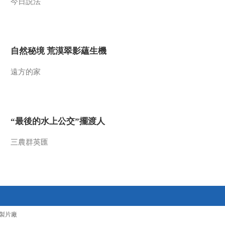
今日説法
军” 诞生
00:00:55
[长征]第二集 工农红军
声势越来越大
自然秘境 荒漠翠影蘊生機
00:01:18
遠方的家
[长征]第二集 中华苏维
埃共和国临时中央政
府成立
00:01:39
[长征]第二集 向日本军
“最後的水上公交”擺渡人
国主义宣战
00:00:49
三農群英匯
[长征]第二集 马克思主
义的种子根植于中国
大地
00:01:12
[长征]第二集 翻身农奴
做主人 当兵就要当红
军
00:03:25
製片廠