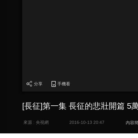
分享
手機看
[長征]第一集 長征的悲壯開篇 
來源 : 央視網
2016-10-13 20:47
內容