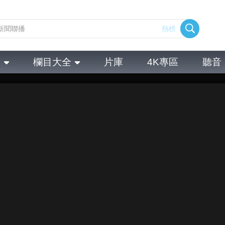
熱榜
全
欄目大全
片庫
4K專區
聽音