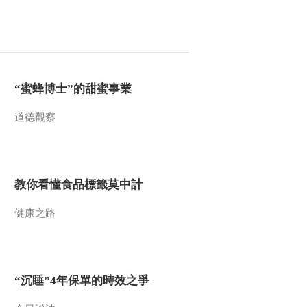
00:00:59
[长征]第一集 长征：改
变了中国的命运 改变
了世界的格局
00:02:37
“蜜蜂博士”的甜蜜事業
[长征]第一集 毛泽东：
长征是长征是宣言书
长征是宣传队 长征是
道德觀察
00:03:57
播种机
[长征]第二集 一支支红
色大军不得不撤离养
育他们的土地
00:01:10
教你看懂食品標籤莫中計
[长征]第二集 只有建立
自己的武装 才能守护
健康之路
信仰之光。
00:01:23
[长征]第二集 政权是由
枪杆子中取得的
“沉睡”4年保單的時效之爭
00:01:45
[长征]第二集 “朱毛红