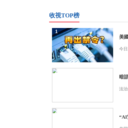
收視TOP榜
1
美
今日
2
暗
法治
3
“A