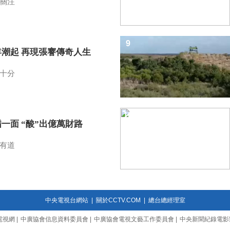
關注
9
年潮起 再現張謇傳奇人生
十分
10
一面 “酸”出億萬財路
有道
中央電視台網站
|
關於CCTV.COM
|
總台總經理室
電視網
|
中廣協會信息資料委員會
|
中廣協會電視文藝工作委員會
|
中央新聞紀錄電影