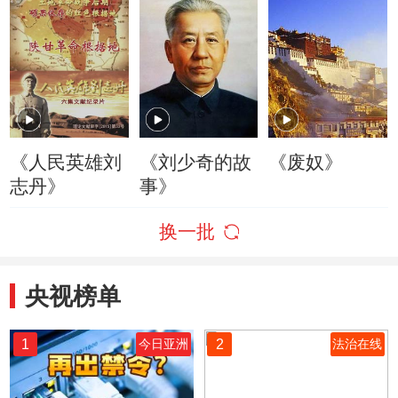
《人民英雄刘
《刘少奇的故
《废奴》
志丹》
事》
换一批
央视榜单
1
2
今日亚洲
法治在线