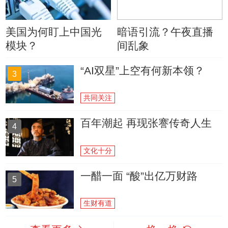
美国为何盯上中国光
暗语引流？午夜直播
模块？
间乱象
“AI双星”上空有何新本领？
3
共同关注
百年潮起 再现张謇传奇人生
4
文化十分
一醋一面 “酸”出亿万财路
5
生财有道