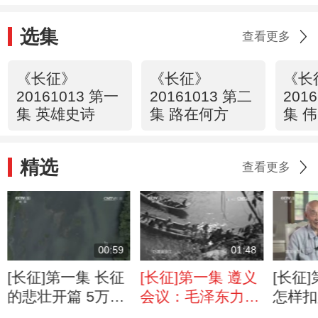
选集
查看更多
《长征》
《长征》
《长
20161013 第一
20161013 第二
201
集 英雄史诗
集 路在何方
集 
精选
查看更多
00:59
01:48
[长征]第一集 长征
[长征]第一集 遵义
[长征
的悲壮开篇 5万6
会议：毛泽东力挽
怎样扣
千红军血染湘江
狂澜 共产党从幼
史奇观