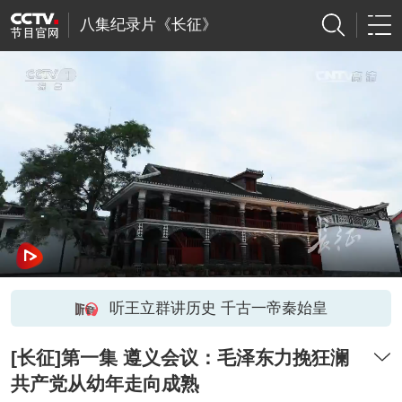
八集纪录片《长征》
听王立群讲历史 千古一帝秦始皇
[长征]第一集 遵义会议：毛泽东力挽狂澜
共产党从幼年走向成熟