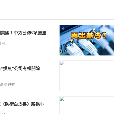
6
制美國！中方公佈5項措施
1+1
7
班“摸魚”公司有權開除
？
法治觀察
8
版《防衛白皮書》藏禍心