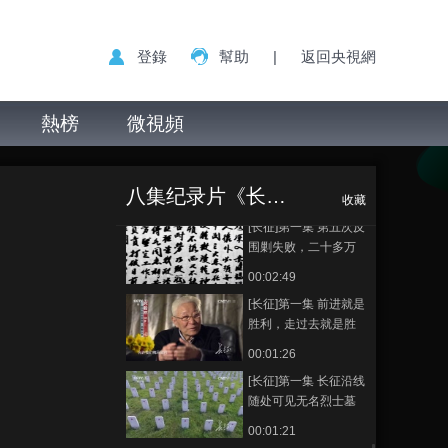
中国工农红军的这一
伟大壮举称为“长征”
00:01:34
登錄
幫助
|
返回央視網
[长征]第一集 纪录片
《长征》剧组对多位
长征老兵进行抢救性
熱榜
微視頻
00:01:00
采访
[长征]第一集 《长征》
[长征]第一集 毛泽
正在播放
摄制组 驱车数万里 探
东亲笔题写的“模范兴国”县 23
寻80年前红军创造的
八集纪录片《长征》
万人5万参加红军
00:01:11
收藏
人间奇迹
[长征]第一集 第五次反
围剿失败，二十多万
红军相继踏上用鲜血
00:02:49
和生命铺成的长征路
[长征]第一集 前进就是
胜利，走过去就是胜
利！
00:01:26
[长征]第一集 长征沿线
随处可见无名烈士墓
00:01:21