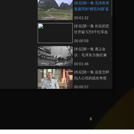
[长征]第一集 毛泽东亲
笔题写的“模范兴国”县
23万人5万参加红军
00:01:32
[长征]第一集 长征的悲
壮开篇 5万6千红军血
染湘江
00:00:59
[长征]第一集 遵义会
议：毛泽东力挽狂澜
共产党从幼年走向成
00:01:48
熟
[长征]第一集 这是怎样
扣人心弦的战史奇观
00:00:57
[长征]第一集 红军不怕
远征难，万水千山只
等闲
00:01:20
[长征]第一集 史沫特
6
莱：长征是最后胜利
的前奏曲
00:00:51