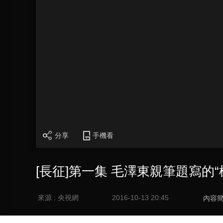
分享
手機看
[長征]第一集 毛澤東親筆題寫的“
來源 : 央視網
2016-10-13 20:45
內容