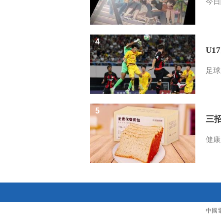
今日
4
U1
足球
5
三
健康
中國