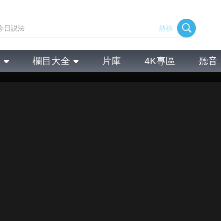
熱榜
全
欄目大全
片庫
4K專區
聽音