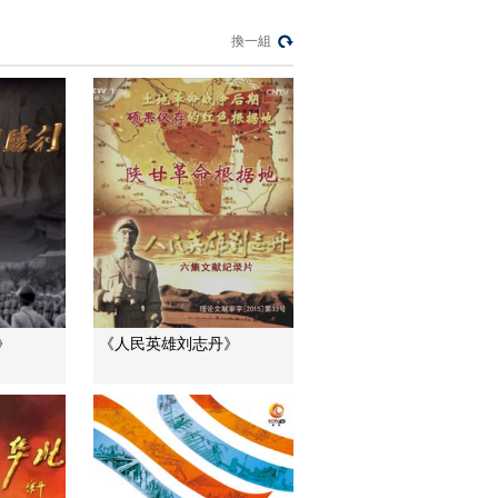
[长征]第一集 陈云《随
換一組
军西行见闻录》 红军
首次突破封锁传达长
00:02:25
征真相
[长征]第一集 毛泽东与
《二万五千里》
00:01:04
[长征]第一集 瑞士传教
士勃沙特《神灵之
手》
00:01:10
[长征]第一集 埃德加·
斯诺 《红星照耀中
国》
00:01:50
》
《人民英雄刘志丹》
[长征]第一集 斯诺与毛
泽东和红军将领长达
几十年的友谊
00:01:03
[长征]第一集 共产党提
出建立广泛的抗日民