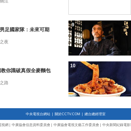
關注
9
7男足國家隊：未來可期
之夜
10
招教你識破真假全麥麵包
之路
中央電視台網站
|
關於CCTV.COM
|
總台總經理室
電視網
|
中廣協會信息資料委員會
|
中廣協會電視文藝工作委員會
|
中央新聞紀錄電影