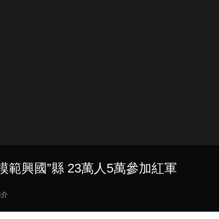
模範興國”縣 23萬人5萬參加紅軍
簡介