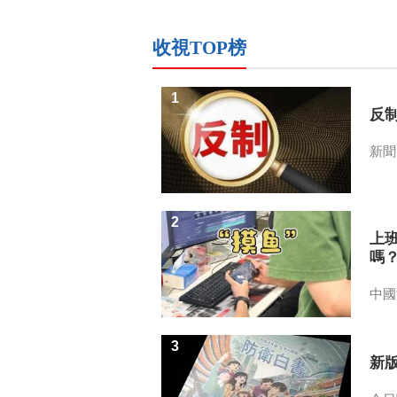
收視TOP榜
1
反
新聞
2
上
嗎
中國
3
新