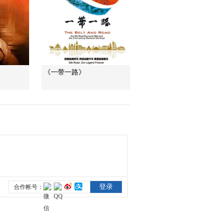
族统一战线
00:00:56
[长征]第一集 西安事变
推动第二次国共合作
00:00:52
[长征]第一集 西行漫画
《一带一路》
00:00:42
[长征]第一集 毛泽东：
只有红军的道路 才是
解放他们的道路
00:01:22
[长征]第一集 新中国建
设的力量之源
00:01:44
[长征]第一集 长征是理
想和信念的播种机
00:02:28
[长征]第一集 一个伟大
的民族 必珍爱自己的