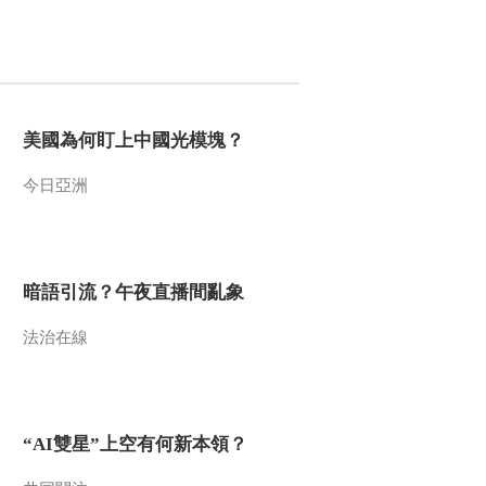
英雄史诗
00:03:39
[长征]第一集 萧华将军
创作《长征组歌》
00:00:59
美國為何盯上中國光模塊？
[长征]第一集 长征：改
变了中国的命运 改变
了世界的格局
今日亞洲
00:02:37
[长征]第一集 毛泽东：
长征是长征是宣言书
长征是宣传队 长征是
00:03:57
播种机
暗語引流？午夜直播間亂象
[长征]第二集 一支支红
色大军不得不撤离养
法治在線
育他们的土地
00:01:10
[长征]第二集 只有建立
自己的武装 才能守护
信仰之光。
“AI雙星”上空有何新本領？
00:01:23
[长征]第二集 政权是由