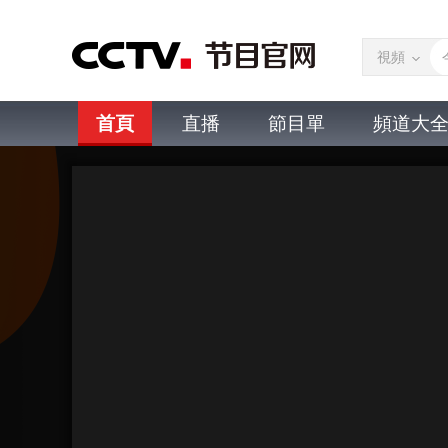
視頻
首頁
直播
節目單
頻道大