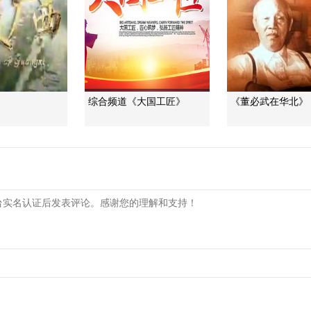
》
综合频道《大国工匠》
《董必武在华北》