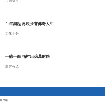
共同關注
枪杆子中取得的
00:01:45
[长征]第二集 “朱毛红
军” 诞生
百年潮起 再現張謇傳奇人生
00:00:55
文化十分
[长征]第二集 工农红军
声势越来越大
00:01:18
[长征]第二集 中华苏维
一醋一面 “酸”出億萬財路
埃共和国临时中央政
府成立
00:01:39
生財有道
[长征]第二集 向日本军
国主义宣战
00:00:49
[长征]第二集 马克思主
义的种子根植于中国
大地
00:01:12
製片廠