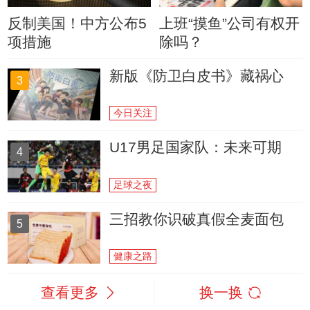
反制美国！中方公布5
上班“摸鱼”公司有权开
项措施
除吗？
新版《防卫白皮书》藏祸心
3
今日关注
U17男足国家队：未来可期
4
足球之夜
三招教你识破真假全麦面包
5
健康之路
查看更多
换一换