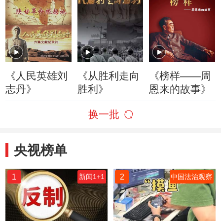
《人民英雄刘
《从胜利走向
《榜样——周
志丹》
胜利》
恩来的故事》
换一批
央视榜单
1
2
新闻1+1
中国法治观察