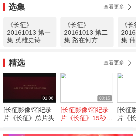
选集
查看更多
《长征》
《长征》
《长
20161013 第一
20161013 第二
201
集 英雄史诗
集 路在何方
集 
精选
查看更多
01:08
00:15
[长征影像馆]纪录
[长征影像馆]纪录
[长征
片《长征》总片头
片《长征》15秒预
片《长
告
告