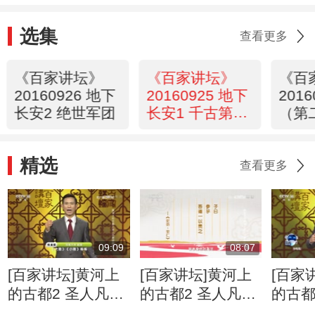
选集
查看更多
《百家讲坛》
《百家讲坛》
《百
20160926 地下
20160925 地下
201
长安2 绝世军团
长安1 千古第一
（第
陵
离婚
津
精选
查看更多
09:09
08:07
[百家讲坛]黄河上
[百家讲坛]黄河上
[百家
的古都2 圣人凡事
的古都2 圣人凡事
的古都
话曲阜 曲阜给孔
话曲阜 孔子对中
话淄博