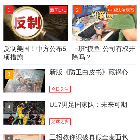
1
2
新闻1+1
中国法治观察
反制美国！中方公布5
上班“摸鱼”公司有权开
项措施
除吗？
新版《防卫白皮书》藏祸心
3
今日关注
U17男足国家队：未来可期
4
足球之夜
三招教你识破真假全麦面包
5