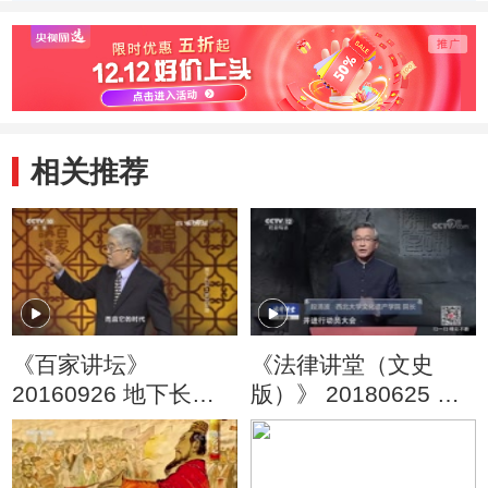
子的文化滋养
国文化的影响
的背
相关推荐
《百家讲坛》
《法律讲堂（文史
20160926 地下长安2
版）》 20180625 秦
绝世军团
陵 尘封的帝国 第九集
秦军怎么炼成的