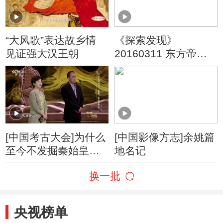
“大风歌”表达故乡情
《探索发现》
见证强大汉王朝
20160311 东方帝王
谷（七）千古一帝
[中国考古大会]为什么
[中国影像方志]余姚篇
至今不发掘秦始皇帝
地名记
陵？
换一批
央视榜单