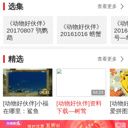
选集
查看更多
《动物好伙伴》
《动
《动物好伙伴》
20170807 鸮鹦
201
20161016 螃蟹
鹉
号—
精选
查看更多
04:41
04:23
[动物好伙伴]小福
[动物好伙伴]资料
[动物
在哪里：鲨鱼
下载—树莺
爱拼图