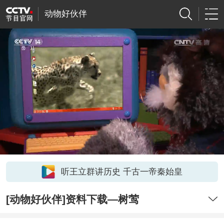
动物好伙伴
听王立群讲历史 千古一帝秦始皇
[动物好伙伴]资料下载—树莺