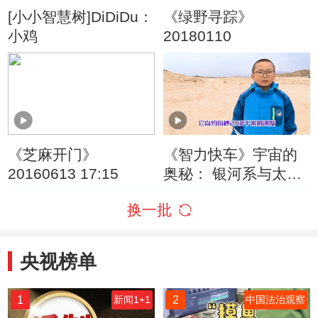
[小小智慧树]DiDiDu：
《绿野寻踪》
小鸡
20180110
《芝麻开门》
《智力快车》宇宙的
20160613 17:15
奥秘： 银河系与太阳
系是什么关系？
换一批
央视榜单
1
2
新闻1+1
中国法治观察