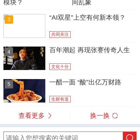
模块？
间乱象
“AI双星”上空有何新本领？
3
共同关注
百年潮起 再现张謇传奇人生
4
文化十分
一醋一面 “酸”出亿万财路
5
生财有道
查看更多
换一换