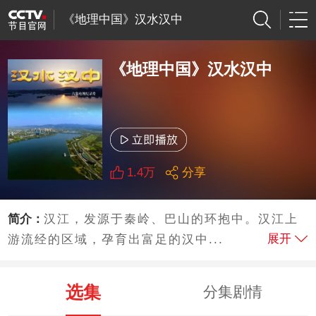
《地理中国》汉水汉中
《地理中国》汉水汉中
1.4万
分享
简介：
汉江，发源于秦岭、巴山的环抱中。汉江上
展开
游流经的区域，孕育出富足的汉中...
选集
分集剧情