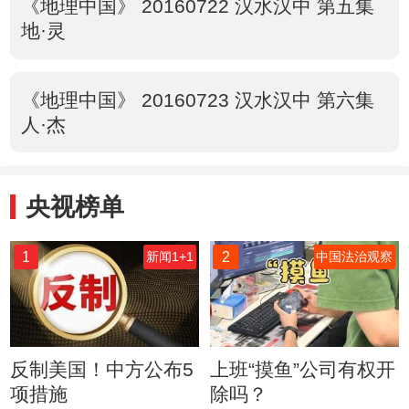
《地理中国》 20160722 汉水汉中 第五集
地·灵
《地理中国》 20160723 汉水汉中 第六集
人·杰
央视榜单
1
2
新闻1+1
中国法治观察
反制美国！中方公布5
上班“摸鱼”公司有权开
项措施
除吗？