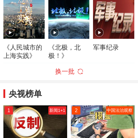
《人民城市的
《北极，北
军事纪录
上海实践》
极！》
换一批
央视榜单
1
2
新闻1+1
中国法治观察