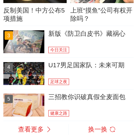
反制美国！中方公布5
上班“摸鱼”公司有权开
项措施
除吗？
新版《防卫白皮书》藏祸心
3
今日关注
U17男足国家队：未来可期
4
足球之夜
三招教你识破真假全麦面包
5
健康之路
查看更多
换一换