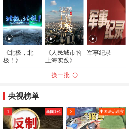
《北极，北
《人民城市的
军事纪录
极！》
上海实践》
换一批
央视榜单
1
2
新闻1+1
中国法治观察