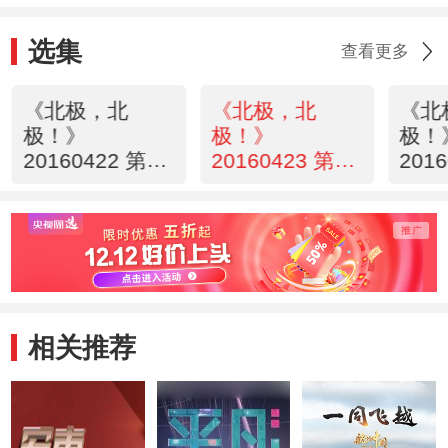
选集
查看更多
《北极，北
《北极，北
《北
极！》
极！》
极！
20160422 第一
20160423 第二
201
集 一路向北
集 极北人家
集 
相关推荐