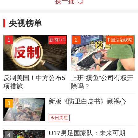
换一批
央视榜单
1
2
新闻1+1
中国法治观察
反制美国！中方公布5
上班“摸鱼”公司有权开
项措施
除吗？
新版《防卫白皮书》藏祸心
3
今日关注
U17男足国家队：未来可期
4