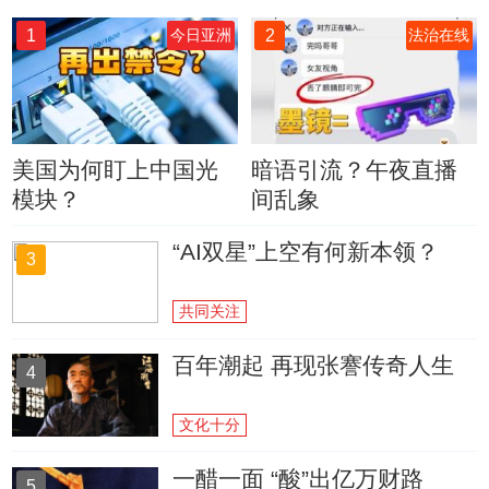
1
2
今日亚洲
法治在线
美国为何盯上中国光
暗语引流？午夜直播
模块？
间乱象
“AI双星”上空有何新本领？
3
共同关注
百年潮起 再现张謇传奇人生
4
文化十分
一醋一面 “酸”出亿万财路
5