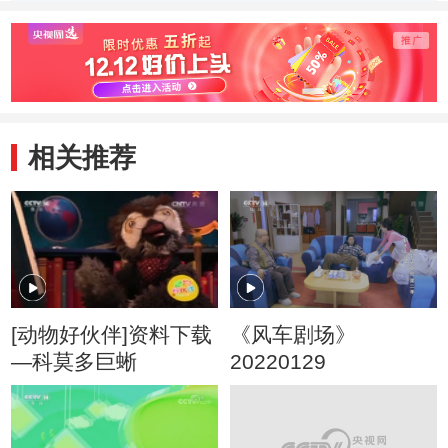
相关推荐
[动物好伙伴]资料下载
《风车剧场》
—科莫多巨蜥
20220129