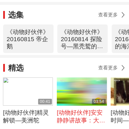
选集
查看更多
《动物好伙伴》
《动物好伙伴》
《动
20160815 帝企
20160814 探险
201
鹅
号—黑秃鹫的翅
的海
膀
精选
查看更多
00:41
03:54
[动物好伙伴]精灵
[动物好伙伴]安安
[动物
解锁—美洲鸵
静静讲故事：大象
时间—
称体重