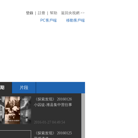
铁血兴亡录（三）盛衰之
变
登錄
|
註冊
|
幫助
返回央視網
>>
PC客戶端
移動客戶端
2016-01-30 00:40:14
《探索发现》 20160128
音
熱榜
铁血兴亡录（二）播州雄
微視頻
威
兒
音樂
體育賽事
農業農村
2016-01-28 23:04:06
《探索发现》 20160127
铁血兴亡录（一）立业播
州
期
片段
2016-01-28 00:41:14
《探索发现》 20160126
小囚徒-潍县集中营往事
2016-01-27 04:49:54
《探索发现》 20160125