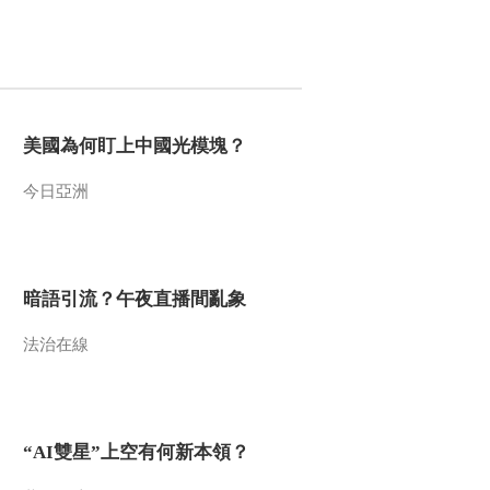
2016-01-11 23:31:13
《探索发现》 20160110
稻之道 第六集 稻之恒
美國為何盯上中國光模塊？
2016-01-10 23:11:13
今日亞洲
《探索发现》 20160109
稻之道 第五集 稻之味
2016-01-09 23:12:13
暗語引流？午夜直播間亂象
《探索发现》 20160108
稻之道 第四集 稻之人
法治在線
2016-01-08 23:07:14
《探索发现》 20160107
“AI雙星”上空有何新本領？
稻之道 第三集 稻之田