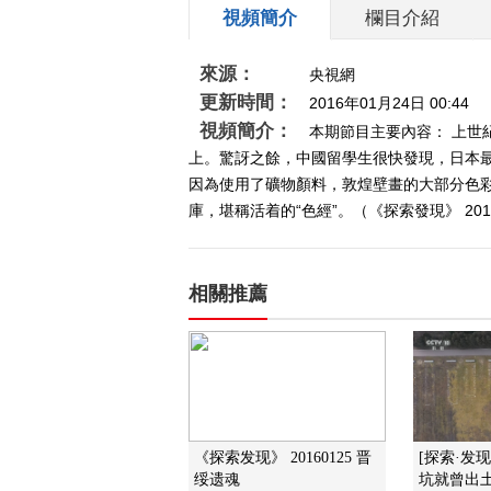
視頻簡介
欄目介紹
來源：
央視網
更新時間：
2016年01月24日 00:44
視頻簡介：
本期節目主要內容： 上世
上。驚訝之餘，中國留學生很快發現，日本
因為使用了礦物顏料，敦煌壁畫的大部分色
庫，堪稱活着的“色經”。（《探索發現》 201
相關推薦
《探索发现》 20160125 晋
[探索·发
绥遗魂
坑就曾出