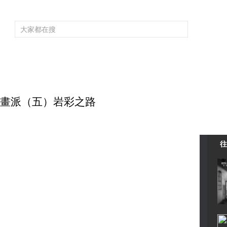
頻道大全
欄目大全
片庫
4K專區
聽
育
電影
國防軍事
電視劇
紀錄
科教
戲曲
社會與法
少
 敦煌畫派（五）岩彩之路
往