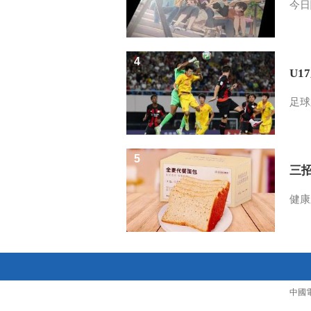
今日
4
U1
足球
5
三
健康
中國