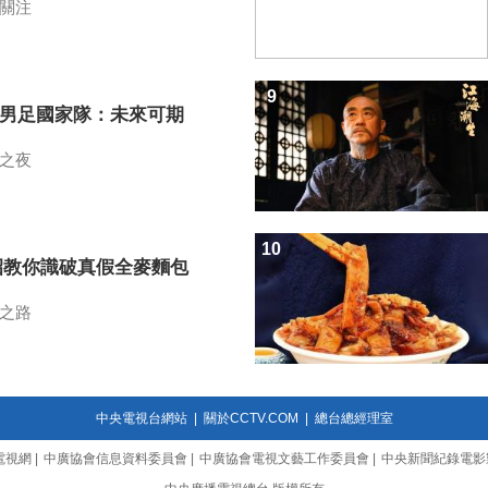
關注
9
7男足國家隊：未來可期
之夜
10
招教你識破真假全麥麵包
之路
中央電視台網站
|
關於CCTV.COM
|
總台總經理室
電視網
|
中廣協會信息資料委員會
|
中廣協會電視文藝工作委員會
|
中央新聞紀錄電影