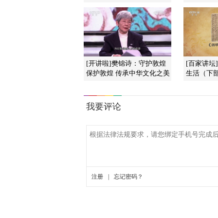
[开讲啦]樊锦诗：守护敦煌
[百家讲坛
保护敦煌 传承中华文化之美
生活（下部）