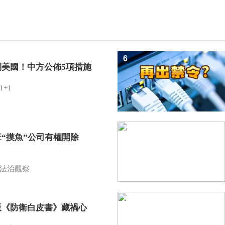
6
制美國！中方公佈5項措施
1+1
7
班“摸魚”公司有權開除
？
法治觀察
8
版《防衛白皮書》藏禍心