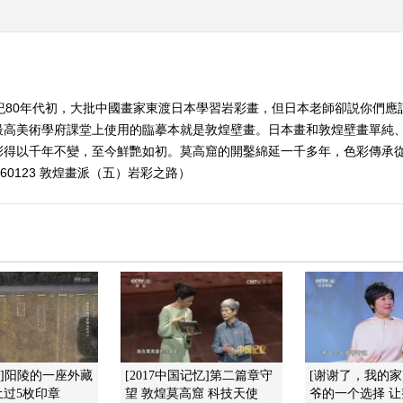
紀80年代初，大批中國畫家東渡日本學習岩彩畫，但日本老師卻説你們
最高美術學府課堂上使用的臨摹本就是敦煌壁畫。日本畫和敦煌壁畫單純
彩得以千年不變，至今鮮艷如初。莫高窟的開鑿綿延一千多年，色彩傳承
60123 敦煌畫派（五）岩彩之路）
现]阳陵的一座外藏
[2017中国记忆]第二篇章守
[谢谢了，我的家
土过5枚印章
望 敦煌莫高窟 科技天使
爷的一个选择 让整