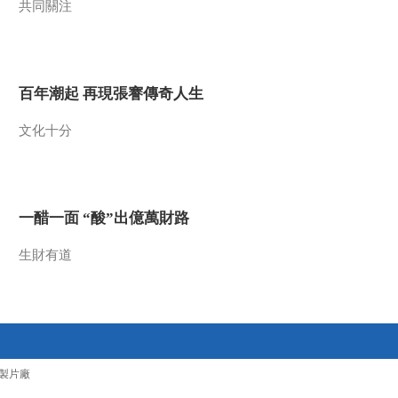
共同關注
2016-01-07 23:12:06
《探索发现》 20160106
稻之道 第二集 稻之神
百年潮起 再現張謇傳奇人生
2016-01-06 23:11:13
文化十分
《探索发现》 20160105
稻之道 第一集 稻之源
一醋一面 “酸”出億萬財路
2016-01-05 23:30:14
《探索发现》 20151231
生財有道
陕西抗战纪实（三）功满
三秦
2016-01-01 02:53:09
《探索发现》 20151230
陕西抗战纪实（二）铁血
製片廠
陕军