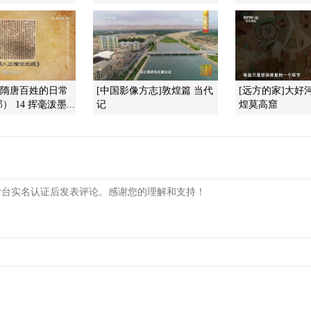
]隋唐百姓的日常
[中国影像方志]敦煌篇 当代
[远方的家]大好
 14 挥毫泼墨...
记
煌莫高窟