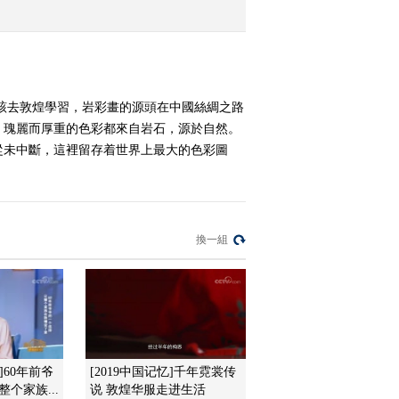
2016-01-20 23:14:06
《探索发现》 20160119
敦煌画派（一）大千面壁
應該去敦煌學習，岩彩畫的源頭在中國絲綢之路
、瑰麗而厚重的色彩都來自岩石，源於自然。
2016-01-19 23:25:06
從未中斷，這裡留存着世界上最大的色彩圖
《探索发现》 20160118
首钢大搬迁（六） 飞越
未来
換一組
2016-01-18 23:45:06
《探索发现》 20160117
首钢大搬迁（五） 十年
洗礼
2016-01-18 00:16:07
《探索发现》 20160115
]60年前爷
[2019中国记忆]千年霓裳传
首钢大搬迁 第四集 巨人
个家族...
说 敦煌华服走进生活