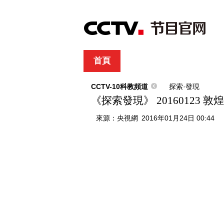
首頁
直播
節目單
綜合
新聞
財經
綜藝
中文國際
體
CCTV-10科教頻道
探索·發現
《探索發現》 20160123
來源：
央視網
2016年01月24日 00:44