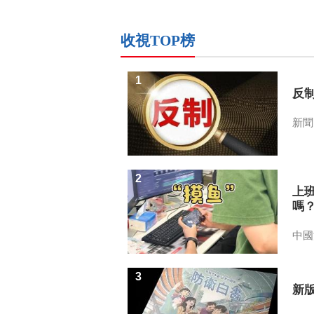
收視TOP榜
1
反
新聞
2
上
嗎
中國
3
新