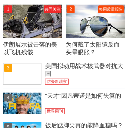
1
2
共同关注
每周质量报告
伊朗展示被击落的美
为何戴了太阳镜反而
以飞机残骸
头晕眼胀？
美国拟动用战术核武器对抗大
3
国
防务新观察
“天才”因凡蒂诺是如何失算的
4
世界周刊
饭后踮脚尖真的能降血糖吗？
5