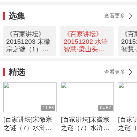
选集
查看更多
《百家讲坛》
《百家讲坛》
《百
20151203 宋徽
20151202 水浒
201
宗之谜（1）意
智慧·梁山头领
智慧
外登基之谜
那些事儿（9）
那些
精选
查看更多
11:56
04:57
[百家讲坛]宋徽宗
[百家讲坛]宋徽宗
[百家
之谜（7）水浒真
之谜（7）水浒真
之谜（
假之谜 历史上的
假之谜 燕青的历
假之谜