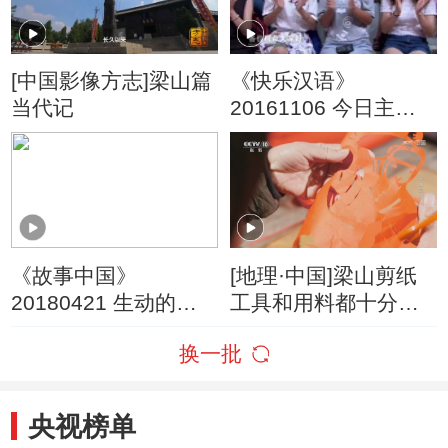
[中国影像方志]梁山篇
《快乐汉语》
当代记
20161106 今日主题
字：口
《故事中国》
[地理·中国]梁山剪纸
20180421 生动的历
工具和用料都十分简
史课 北宋儒将种世衡
单
换一批
央视榜单