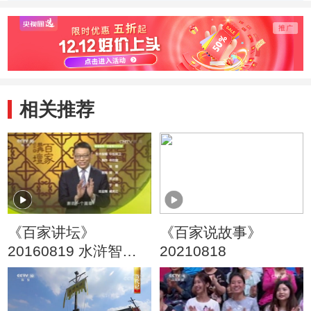
宋江
史原型
否真
相关推荐
《百家讲坛》
《百家说故事》
20160819 水浒智慧
20210818
（第二部）2 朋友爱
冲动怎么办