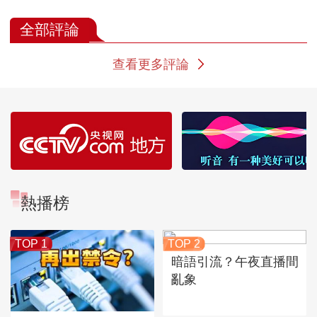
淘金梦
国的中枢
了三分之一
全部評論
查看更多評論
熱播榜
TOP 1
TOP 2
暗語引流？午夜直播間
亂象