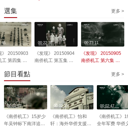
選集
更多 >
2:45
00:22:38
00:23:11
》 20150903
《发现》 20150904
《发现》 20150905
工 第四集 求
南侨机工 第五集 离
南侨机工 第六集 回
合
家
節目看點
更多 >
00:02:57
00:02:33
00:02:47
《南侨机工》15岁少
《南侨机工》怡和
《南侨机工》19
年吴钟标下南洋追求
轩：海外华侨支援祖
全年军费 华侨