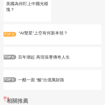
美國為何盯上中國光模
塊？
“AI雙星”上空有何新本領？
TOP
3
百年潮起 再現張謇傳奇人生
TOP
4
一醋一面 “酸”出億萬財路
TOP
5
相關推薦