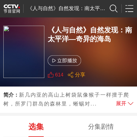
《人与自然》自然发现：南太平洋—奇异的海岛
《人与自然》自然发现：南
太平洋—奇异的海岛
614
分享
简介：
新几内亚的高山上树袋鼠像猴子一样擅于爬
展开
树，所罗门群岛的森林里，蜥蜴对...
选集
分集剧情