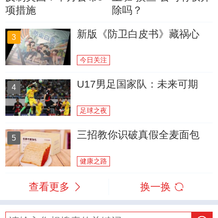
项措施
除吗？
新版《防卫白皮书》藏祸心
3
今日关注
U17男足国家队：未来可期
4
足球之夜
三招教你识破真假全麦面包
5
健康之路
查看更多
换一换