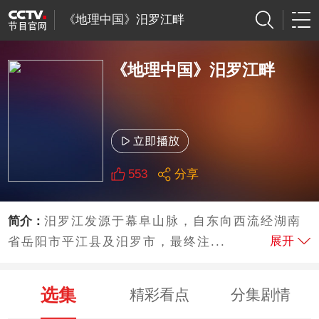
《地理中国》汨罗江畔
《地理中国》汨罗江畔
553
分享
简介：
汨罗江发源于幕阜山脉，自东向西流经湖南
展开
省岳阳市平江县及汨罗市，最终注...
选集
精彩看点
分集剧情