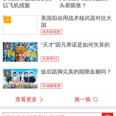
以飞机残骸
头晕眼胀？
美国拟动用战术核武器对抗大
3
国
防务新观察
“天才”因凡蒂诺是如何失算的
4
世界周刊
饭后踮脚尖真的能降血糖吗？
5
职场健康课
查看更多
换一换