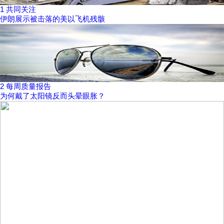
1
共同关注
伊朗展示被击落的美以飞机残骸
2
每周质量报告
为何戴了太阳镜反而头晕眼胀？