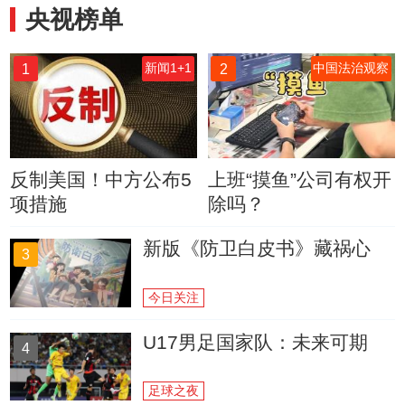
央视榜单
1
2
新闻1+1
中国法治观察
反制美国！中方公布5
上班“摸鱼”公司有权开
项措施
除吗？
新版《防卫白皮书》藏祸心
3
今日关注
U17男足国家队：未来可期
4
足球之夜