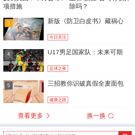
项措施
除吗？
新版《防卫白皮书》藏祸心
3
今日关注
U17男足国家队：未来可期
4
足球之夜
三招教你识破真假全麦面包
5
健康之路
查看更多
换一换