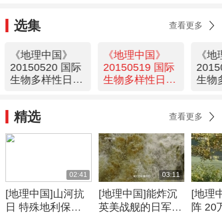
选集
查看更多
《地理中国》
《地理中国》
《地
20150520 国际
20150519 国际
201
生物多样性日特
生物多样性日特
生物
别节目·地球家
别节目·地球家
别节
园-密林探奇
园·秘境寻踪
园·
精选
查看更多
02:41
03:11
[地理中国]山河抗
[地理中国]能炸沉
[地理
日 特殊地利保护
英美战舰的日军为
阵 2
抗日生命线
何炸不断惠通桥
日战