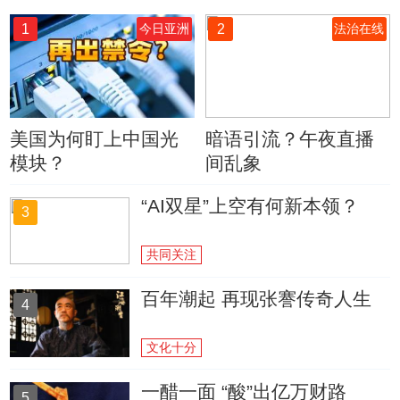
1
2
今日亚洲
法治在线
美国为何盯上中国光
暗语引流？午夜直播
模块？
间乱象
“AI双星”上空有何新本领？
3
共同关注
百年潮起 再现张謇传奇人生
4
文化十分
一醋一面 “酸”出亿万财路
5