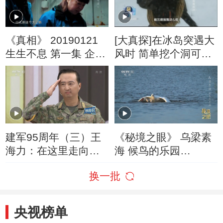
《真相》 20190121
[大真探]在冰岛突遇大
生生不息 第一集 企鹅
风时 简单挖个洞可躲
宝宝诞生记
避捡条命
建军95周年（三）王
《秘境之眼》 乌梁素
海力：在这里走向战
海 候鸟的乐园
场
20260214
换一批
央视榜单