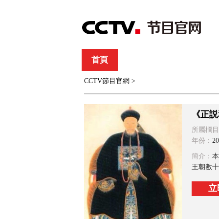
首頁
直播
節目單
CCTV節目官網
>
綜合
新聞
財經
綜藝
中文國際
體
《正説
所屬欄目
年份：
20
簡介：
本
王朝數十
立