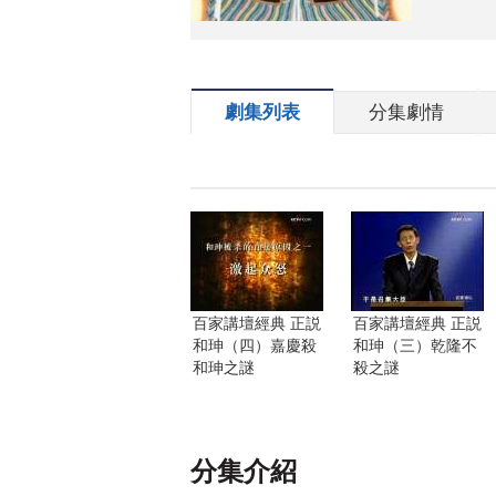
劇集列表
分集劇情
百家講壇經典 正説
百家講壇經典 正説
和珅（四）嘉慶殺
和珅（三）乾隆不
和珅之謎
殺之謎
分集介紹