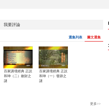
我要評論
選集列表
圖文選集
百家講壇經典 正説
百家講壇經典 正説
和珅（二）斂財之
和珅（一）發跡之
謎
謎
更多>>