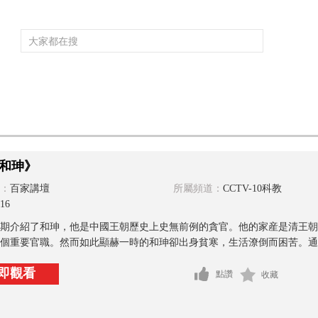
頻道大全
欄目大全
片庫
4K專區
聽
育
電影
國防軍事
電視劇
紀錄
科教
戲曲
社會與法
少
和珅》
：
百家講壇
所屬頻道：
CCTV-10科教
16
期介紹了和珅，他是中國王朝歷史上史無前例的貪官。他的家産是清王朝
個重要官職。然而如此顯赫一時的和珅卻出身貧寒，生活潦倒而困苦。通過
即觀看
點讚
收藏