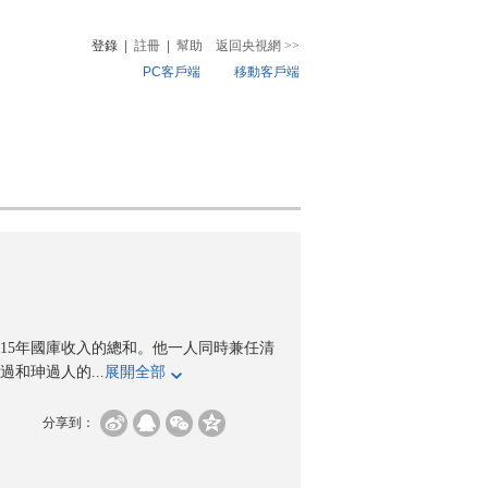
登錄
|
註冊
|
幫助
返回央視網
>>
PC客戶端
移動客戶端
音
熱榜
微視頻
兒
音樂
體育賽事
農業農村
15年國庫收入的總和。他一人同時兼任清
和珅過人的...
展開全部
分享到：