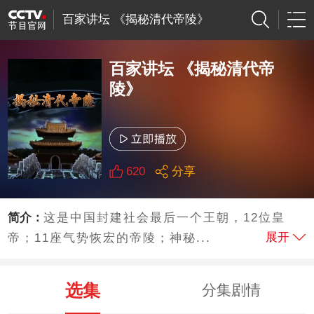
百家讲坛 《揭秘清代帝陵》
百家讲坛 《揭秘清代帝
陵》
620
分享
简介：
这是中国封建社会最后一个王朝，12位皇
展开
帝；11座气势恢宏的帝陵；神秘...
选集
分集剧情