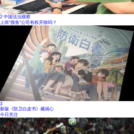
2
中国法治观察
上班“摸鱼”公司有权开除吗？
3
新版《防卫白皮书》藏祸心
今日关注