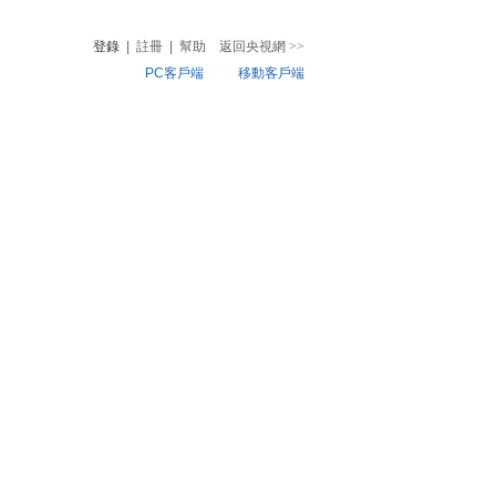
登錄
|
註冊
|
幫助
返回央視網
>>
PC客戶端
移動客戶端
音
熱榜
微視頻
兒
音樂
體育賽事
農業農村