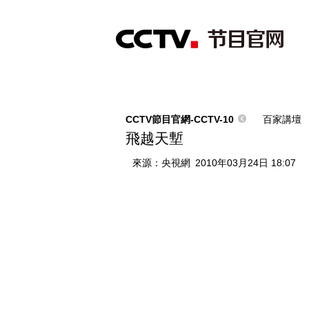
首頁
直播
節目單
綜合
新聞
財經
綜藝
中文國際
體
CCTV節目官網-CCTV-10
百家講壇
飛越天塹
來源：
央視網
2010年03月24日 18:07