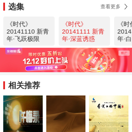
选集
查看更多
《时代》
《时代》
《时
20141110 新青
20141111 新青
201
年·飞跃极限
年·深蓝诱惑
年·白
相关推荐