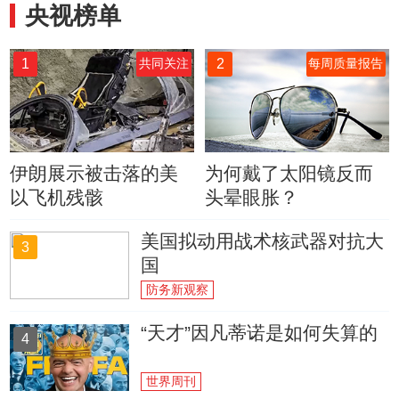
央视榜单
1
2
共同关注
每周质量报告
伊朗展示被击落的美
为何戴了太阳镜反而
以飞机残骸
头晕眼胀？
美国拟动用战术核武器对抗大
3
国
防务新观察
“天才”因凡蒂诺是如何失算的
4
世界周刊