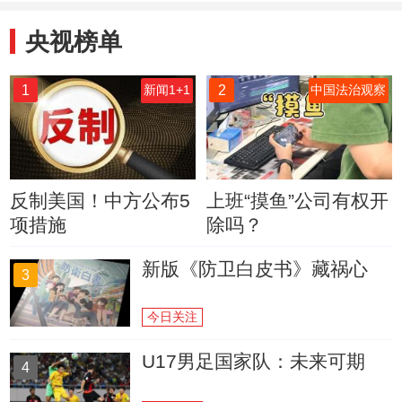
央视榜单
1
2
新闻1+1
中国法治观察
反制美国！中方公布5
上班“摸鱼”公司有权开
项措施
除吗？
新版《防卫白皮书》藏祸心
3
今日关注
U17男足国家队：未来可期
4