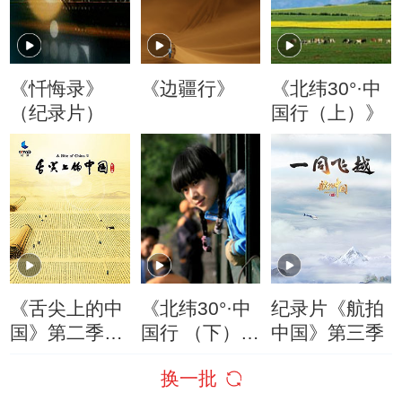
《忏悔录》
《边疆行》
《北纬30°·中
（纪录片）
国行（上）》
《舌尖上的中
《北纬30°·中
纪录片《航拍
国》第二季精
国行 （下）
中国》第三季
切视频
》
换一批