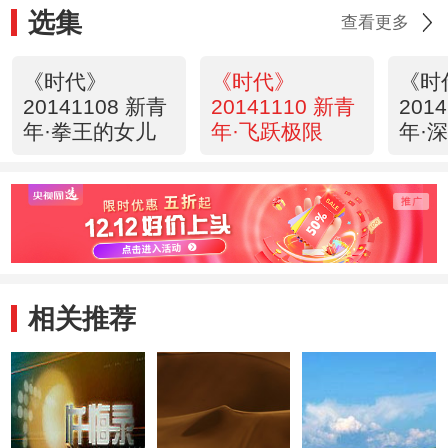
选集
查看更多
《时代》
《时代》
《时
20141108 新青
20141110 新青
201
年·拳王的女儿
年·飞跃极限
年·
相关推荐