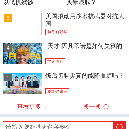
以飞机残骸
头晕眼胀？
美国拟动用战术核武器对抗大
3
国
防务新观察
“天才”因凡蒂诺是如何失算的
4
世界周刊
饭后踮脚尖真的能降血糖吗？
5
职场健康课
查看更多
换一换