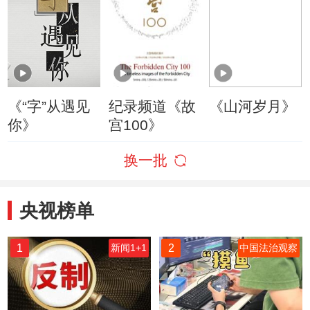
《“字”从遇见
纪录频道《故
《山河岁月》
你》
宫100》
换一批
央视榜单
1
2
新闻1+1
中国法治观察