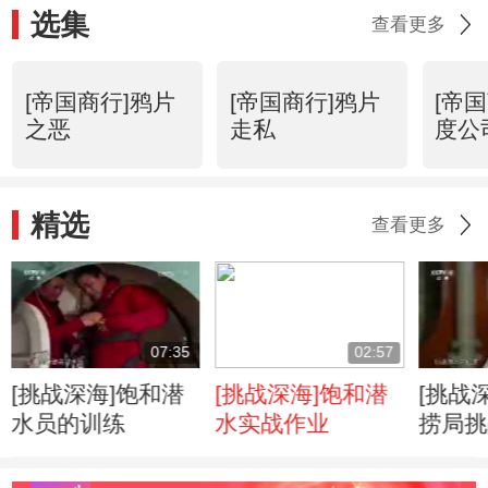
选集
查看更多
[帝国商行]鸦片
[帝国商行]鸦片
[帝
之恶
走私
度公
精选
查看更多
07:35
02:57
[挑战深海]饱和潜
[挑战深海]饱和潜
[挑战
水员的训练
水实战作业
捞局挑
和潜水