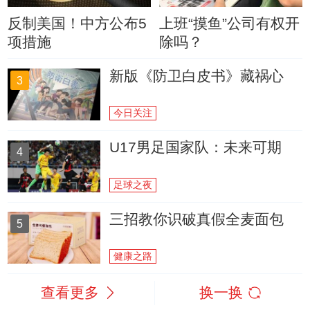
反制美国！中方公布5
上班“摸鱼”公司有权开
项措施
除吗？
新版《防卫白皮书》藏祸心
3
今日关注
U17男足国家队：未来可期
4
足球之夜
三招教你识破真假全麦面包
5
健康之路
查看更多
换一换