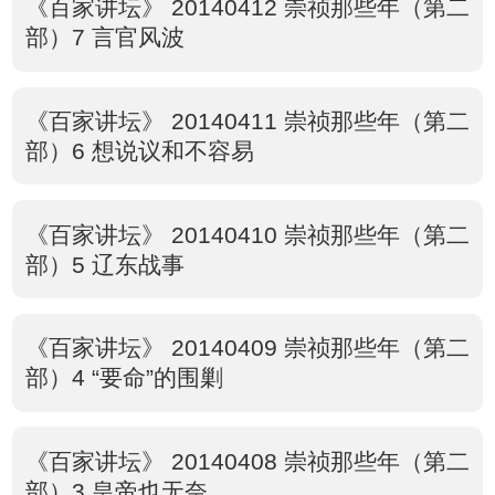
《百家讲坛》 20140412 崇祯那些年（第二
部）7 言官风波
《百家讲坛》 20140411 崇祯那些年（第二
部）6 想说议和不容易
《百家讲坛》 20140410 崇祯那些年（第二
部）5 辽东战事
《百家讲坛》 20140409 崇祯那些年（第二
部）4 “要命”的围剿
《百家讲坛》 20140408 崇祯那些年（第二
部）3 皇帝也无奈