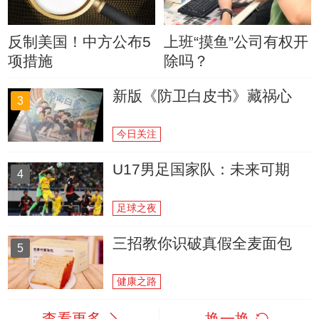
反制美国！中方公布5
上班“摸鱼”公司有权开
项措施
除吗？
新版《防卫白皮书》藏祸心
3
今日关注
U17男足国家队：未来可期
4
足球之夜
三招教你识破真假全麦面包
5
健康之路
查看更多
换一换