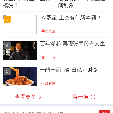
模块？
间乱象
“AI双星”上空有何新本领？
3
共同关注
百年潮起 再现张謇传奇人生
4
文化十分
一醋一面 “酸”出亿万财路
5
生财有道
查看更多
换一换