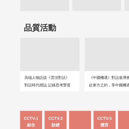
品質活動
高端人物訪談《雲頂對話》
《中國機遇》對話進博
對話時代標誌 記錄思考豐度
赴東方之約，享中國機
CCTV-1
CCTV-2
CCTV-5
綜合
財經
體育