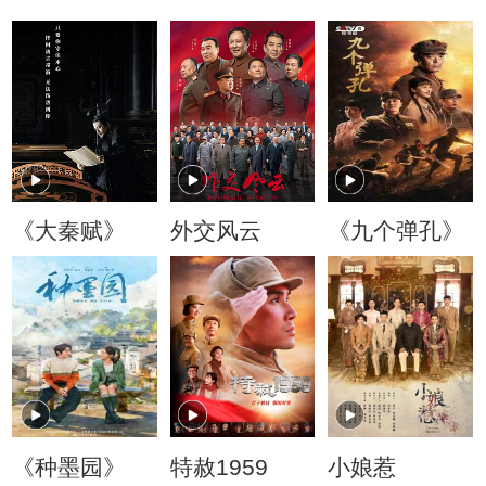
《大秦赋》
外交风云
《九个弹孔》
《种墨园》
特赦1959
小娘惹