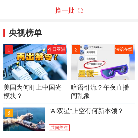
换一批
央视榜单
1
2
今日亚洲
法治在线
美国为何盯上中国光
暗语引流？午夜直播
模块？
间乱象
“AI双星”上空有何新本领？
3
共同关注