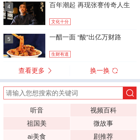
百年潮起 再现张謇传奇人生
4
文化十分
一醋一面 “酸”出亿万财路
5
生财有道
查看更多
换一换
听音
视频百科
祖国美
微故事
ai美食
剧推荐