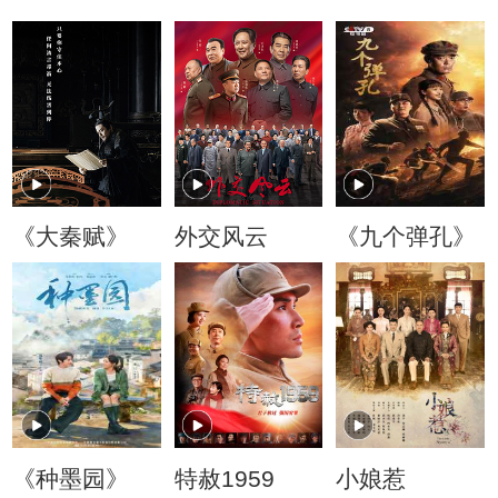
《大秦赋》
外交风云
《九个弹孔》
《种墨园》
特赦1959
小娘惹