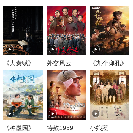
《大秦赋》
外交风云
《九个弹孔》
《种墨园》
特赦1959
小娘惹