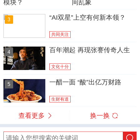
模块？
间乱象
“AI双星”上空有何新本领？
3
共同关注
百年潮起 再现张謇传奇人生
4
文化十分
一醋一面 “酸”出亿万财路
5
生财有道
查看更多
换一换