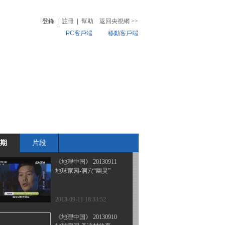
地球家园-深山来客
登錄
|
註冊
|
幫助
返回央視網
>>
PC客戶端
移動客戶端
2013-09-14 18:32:38
《地理中国》 20130913
音
熱榜
地球家园-寻找倒刺鲃
微視頻
兒
音樂
體育賽事
農業農村
2013-09-13 18:36:24
《地理中国》 20130912
地球家园-唐家河谜案
期
片段
2013-09-12 20:12:09
《地理中国》 20130911
地球家园-洞穴“幽灵”
2013-09-11 18:33:52
《地理中国》 20130910