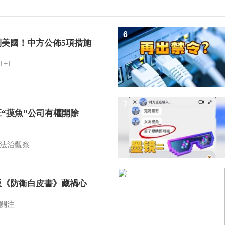
6
制美國！中方公佈5項措施
1+1
7
班“摸魚”公司有權開除
？
法治觀察
8
版《防衛白皮書》藏禍心
關注