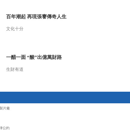
2013-08-25 18:19:32
百年潮起 再現張謇傳奇人生
《地理中国》 20130824
奇特的村落 渔村的秘密
文化十分
（上）
2013-08-24 18:16:16
《地理中国》 20130823
奇特的村落 海底古村
一醋一面 “酸”出億萬財路
生財有道
2013-08-23 18:37:01
《地理中国》 20130822
奇特的村落 危岩上的城
堡
2013-08-22 18:08:44
製片廠
《地理中国》 20130821
奇特的村落 水潭之谜
（下）
律公約