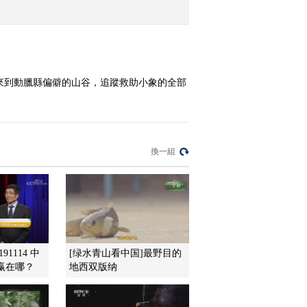
2013-09-06 18:55:36
《地理中国》 20130905
地球家园-林海寻踪
來到動臘縣偏僻的山谷，追蹤救助小象的全部
2013-09-05 18:33:21
《地理中国》 20130904
地球家园 追踪“水怪”
換一組
2013-09-04 19:33:05
《地理中国》 20130903
地球家园-密林暗影
（下）
91114 中
[绿水青山看中国]最野目的
2013-09-03 18:48:50
赢在哪？
地西双版纳
《地理中国》 20130902
地球家园 密林暗影