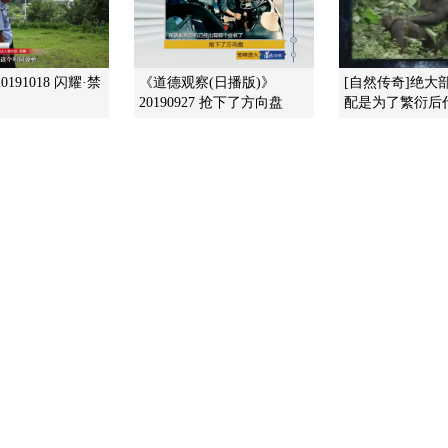
191018 闪耀·禁
《道德观察(日播版)》
[自然传奇]绝大
20190927 抢下了方向盘
配是为了繁衍后代 