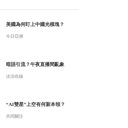
2013-08-29 18:09:33
《地理中国》 20130828
美國為何盯上中國光模塊？
奇特的村落-悬空村
（下）
今日亞洲
2013-08-28 18:31:19
《地理中国》 20130827
奇特的村落 悬空村
（中）
暗語引流？午夜直播間亂象
2013-08-27 18:15:02
法治在線
《地理中国》 20130826
奇特的村落 悬空村
（上）
“AI雙星”上空有何新本領？
2013-08-26 18:27:48
《地理中国》 20130825
共同關注
奇特的村落 渔村的秘密
（下）