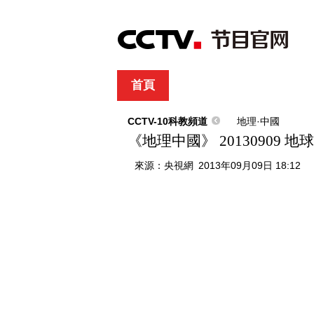
首頁
直播
節目單
綜合
新聞
財經
綜藝
中文國際
體
CCTV-10科教頻道
地理·中國
《地理中國》 20130909 
來源：
央視網
2013年09月09日 18:12