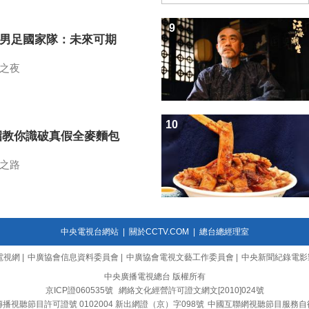
9
7男足國家隊：未來可期
之夜
10
招教你識破真假全麥麵包
之路
中央電視台網站
|
關於CCTV.COM
|
總台總經理室
電視網
|
中廣協會信息資料委員會
|
中廣協會電視文藝工作委員會
|
中央新聞紀錄電影
中央廣播電視總台 版權所有
京ICP證060535號
網絡文化經營許可證文網文[2010]024號
播視聽節目許可證號 0102004 新出網證（京）字098號
中國互聯網視聽節目服務自