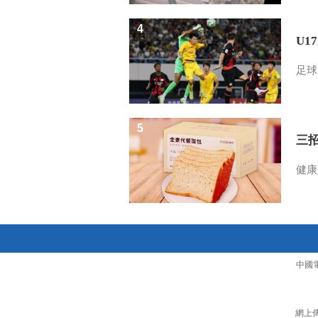
4
U1
足球
5
三
健康
中國
網上傳