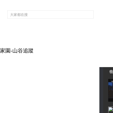
頻道大全
欄目大全
片庫
4K專區
聽
育
電影
國防軍事
電視劇
紀錄
科教
戲曲
社會與法
少
地球家園-山谷追蹤
往