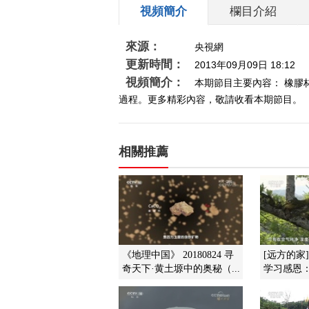
視頻簡介
欄目介紹
來源：
央視網
更新時間：
2013年09月09日 18:12
視頻簡介：
本期節目主要內容： 橡
過程。更多精彩內容，敬請收看本期節目。 （《
相關推薦
《地理中国》 20180824 寻
[远方的家
奇天下·黄土塬中的奥秘（...
学习感恩