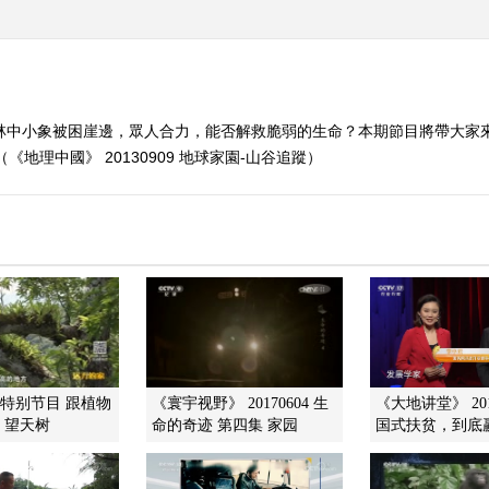
膠林中小象被困崖邊，眾人合力，能否解救脆弱的生命？本期節目將帶大家
地理中國》 20130909 地球家園-山谷追蹤）
]特别节目 跟植物
《寰宇视野》 20170604 生
《大地讲堂》 201
：望天树
命的奇迹 第四集 家园
国式扶贫，到底