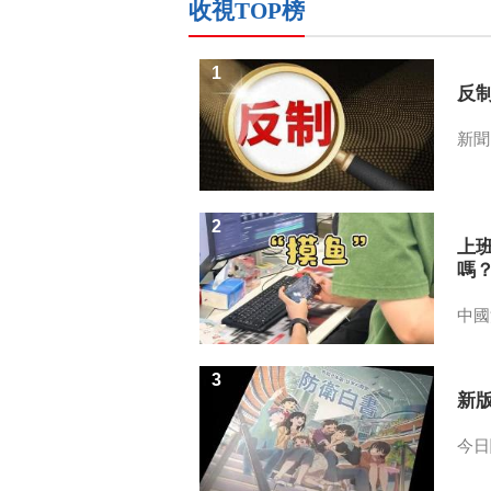
收視TOP榜
1
反
新聞
2
上
嗎
中國
3
新
今日