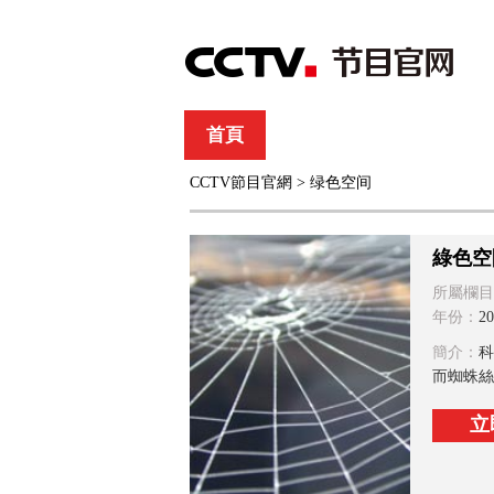
首頁
直播
節目單
CCTV節目官網
>
绿色空间
綜合
新聞
財經
綜藝
中文國際
體
綠色空
所屬欄目
年份：
20
簡介：
科
而蜘蛛絲
立