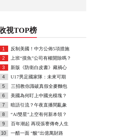
收視TOP榜
1
反制美國！中方公佈5項措施
2
上班“摸魚”公司有權開除嗎？
3
新版《防衛白皮書》藏禍心
4
U17男足國家隊：未來可期
5
三招教你識破真假全麥麵包
6
美國為何盯上中國光模塊？
7
暗語引流？午夜直播間亂象
8
“AI雙星”上空有何新本領？
9
百年潮起 再現張謇傳奇人生
10
一醋一面 “酸”出億萬財路