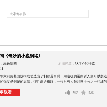
頻道大全
欄目大全
片庫
4K專區
聽
育
電影
國防軍事
電視劇
紀錄
科教
戲曲
社會與法
少
間《奇妙的小蟲網絡》
：
綠色空間
所屬頻道：
CCTV-10科教
11
學家利用基因技術成功造出了制絲蛋白質，用這樣的蛋白質人類可以製造
的強度是鋼絲的五倍，彈性高過橡膠，一根只有人類頭髮十分之一粗細的蜘
即觀看
點讚
收藏