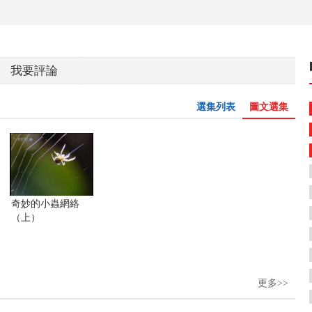
我要評論
選集列表
圖文選集
奇妙的小蟲網絡
（上）
更多>>