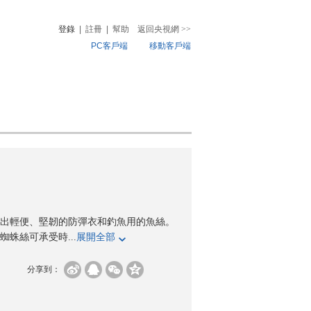
登錄
|
註冊
|
幫助
返回央視網
>>
PC客戶端
移動客戶端
音
熱榜
微視頻
兒
音樂
體育賽事
農業農村
出輕便、堅韌的防彈衣和釣魚用的魚絲。
蛛絲可承受時...
展開全部
分享到：