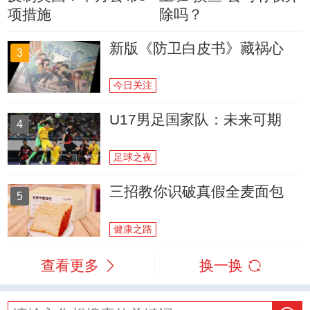
项措施
除吗？
新版《防卫白皮书》藏祸心
3
今日关注
U17男足国家队：未来可期
4
足球之夜
三招教你识破真假全麦面包
5
健康之路
查看更多
换一换