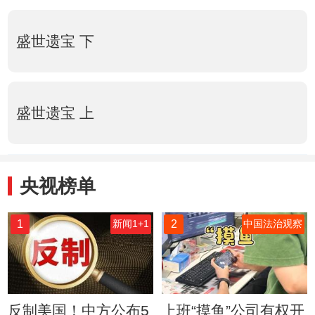
盛世遗宝 下
盛世遗宝 上
央视榜单
1
2
新闻1+1
中国法治观察
反制美国！中方公布5
上班“摸鱼”公司有权开