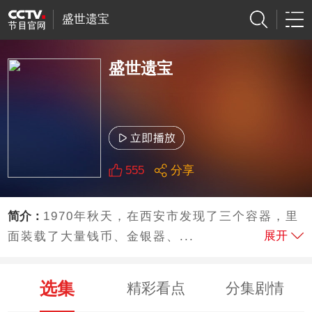
盛世遗宝
盛世遗宝
555
分享
简介：
1970年秋天，在西安市发现了三个容器，里
展开
面装载了大量钱币、金银器、...
选集
精彩看点
分集剧情