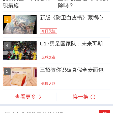
项措施
除吗？
新版《防卫白皮书》藏祸心
3
今日关注
U17男足国家队：未来可期
4
足球之夜
三招教你识破真假全麦面包
5
健康之路
查看更多
换一换