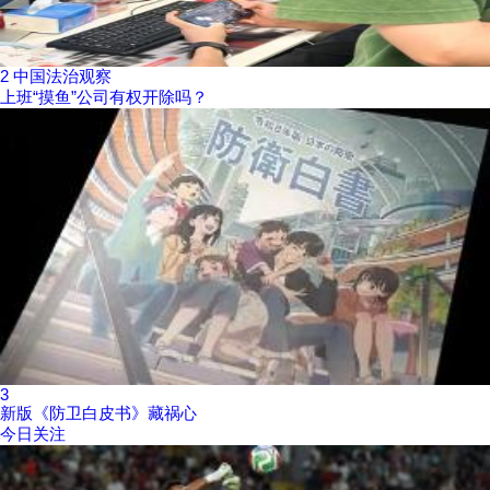
2
中国法治观察
上班“摸鱼”公司有权开除吗？
3
新版《防卫白皮书》藏祸心
今日关注