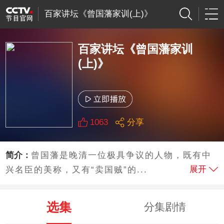
百家讲坛《曾国藩家训(上)》
百家讲坛《曾国藩家训
(上)》
1063
分享
简介：
曾国藩是晚清一位极具争议的人物，既有中
展开
兴名臣的美称，又有“卖国贼”的...
选集
分集剧情