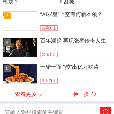
模块？
间乱象
“AI双星”上空有何新本领？
3
共同关注
百年潮起 再现张謇传奇人生
4
文化十分
一醋一面 “酸”出亿万财路
5
生财有道
查看更多
换一换