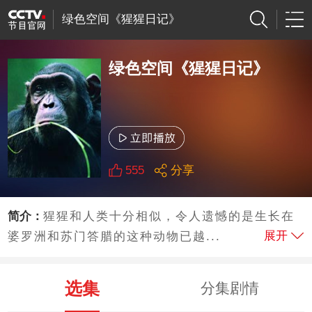
绿色空间《猩猩日记》
绿色空间《猩猩日记》
555
分享
简介：
猩猩和人类十分相似，令人遗憾的是生长在
展开
婆罗洲和苏门答腊的这种动物已越...
选集
分集剧情