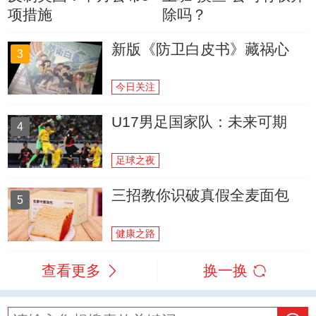
项措施
除吗？
新版《防卫白皮书》藏祸心
3
今日关注
U17男足国家队：未来可期
4
足球之夜
三招教你识破真假全麦面包
5
健康之路
查看更多
换一换