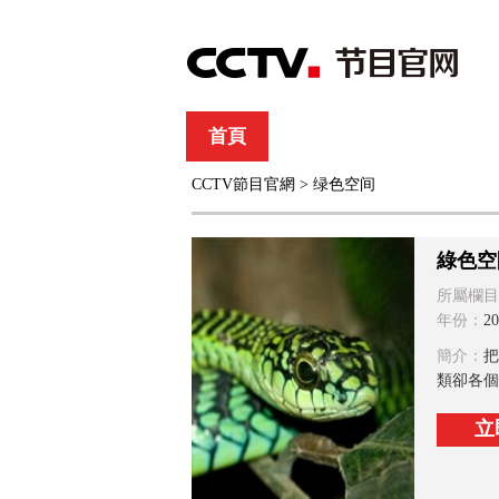
首頁
直播
節目單
CCTV節目官網
>
绿色空间
綜合
新聞
財經
綜藝
中文國際
體
綠色空
所屬欄目
年份：
20
簡介：
把
類卻各個
立