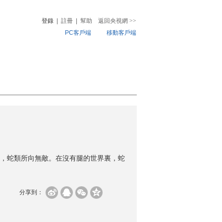
登錄
|
註冊
|
幫助
返回央視網
>>
PC客戶端
移動客戶端
音
熱榜
微視頻
兒
音樂
體育賽事
農業農村
，蛇類所向無敵。在沒有腿的世界裏，蛇
分享到：