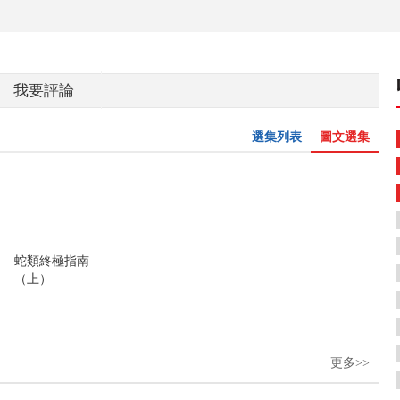
我要評論
選集列表
圖文選集
蛇類終極指南
（上）
更多>>