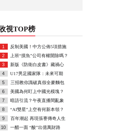
收視TOP榜
1
反制美國！中方公佈5項措施
2
上班“摸魚”公司有權開除嗎？
3
新版《防衛白皮書》藏禍心
4
U17男足國家隊：未來可期
5
三招教你識破真假全麥麵包
6
美國為何盯上中國光模塊？
7
暗語引流？午夜直播間亂象
8
“AI雙星”上空有何新本領？
9
百年潮起 再現張謇傳奇人生
10
一醋一面 “酸”出億萬財路