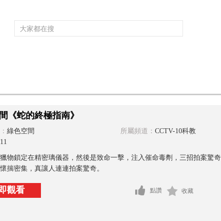
頻道大全
欄目大全
片庫
4K專區
聽
育
電影
國防軍事
電視劇
紀錄
科教
戲曲
社會與法
少
間《蛇的終極指南》
：
綠色空間
所屬頻道：
CCTV-10科教
11
獵物鎖定在精密璃儀器，然後是致命一擊，注入催命毒劑，三招拍案驚奇
懷揣密集，真讓人連連拍案驚奇。
即觀看
點讚
收藏