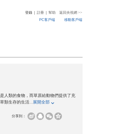
登錄
|
註冊
|
幫助
返回央視網
>>
PC客戶端
移動客戶端
音
熱榜
微視頻
兒
音樂
體育賽事
農業農村
是人類的食物，而草原給動物們提供了充
類生存的生活...
展開全部
分享到：