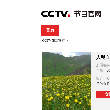
首頁
直播
節目單
CCTV節目官網
>
綜合
新聞
財經
綜藝
中文國際
體
人與自
所屬欄目
年份：
20
簡介：
草
足的食物
立