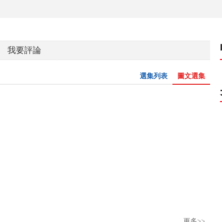
我要評論
選集列表
圖文選集
更多>>