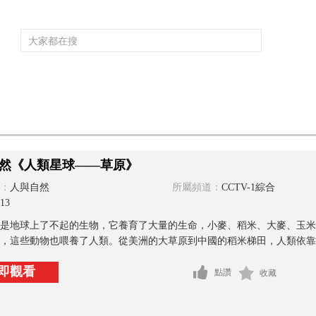
頻道大全
欄目大全
片庫
4K專區
聽
育
電影
國防軍事
電視劇
紀錄
科教
戲曲
社會與法
少
然《人類星球——草原》
：
人與自然
所屬頻道：
CCTV-1綜合
13
是地球上了不起的生物，它養育了大量的生命，小麥、稻米、大麥、玉米
，這些動物也喂養了人類。從美洲的大草原到中國的稻米梯田，人類依靠草
即觀看
點讚
收藏