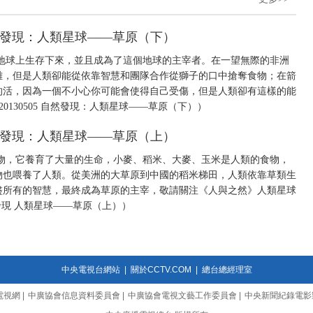
 自然發現：人類星球——草原（下）
地球上生存下來，並且成為了這個地球的主宰者。在一望無際的非洲
難，但是人類卻能從依靠智慧和團隊合作從獅子的口中搶奪食物；在箭
的活，因為一個不小心你可能會使得自己受傷，但是人類卻有這樣的能
0130505 自然發現：人類星球——草原（下））
 自然發現：人類星球——草原（上）
物，它養育了大量的生命，小麥、稻米、大麥、玉米是人類的食物，
物也喂養了人類。從美洲的大草原到中國的稻米梯田，人類依靠草類生
盡所有的智慧，最終成為草原的主宰，敬請關注《人與之然》人類星球
自然發現 人類星球——草原（上））
中央電視台網站
|
關於CCTV.COM
|
總台總經理室
電視網
|
中廣協會信息資料委員會
|
中廣協會電視文藝工作委員會
|
中央新聞紀錄電影