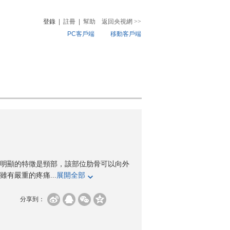
登錄
|
註冊
|
幫助
返回央視網
>>
PC客戶端
移動客戶端
音
熱榜
微視頻
兒
音樂
體育賽事
農業農村
明顯的特徵是頸部，該部位肋骨可以向外
有嚴重的疼痛...
展開全部
分享到：