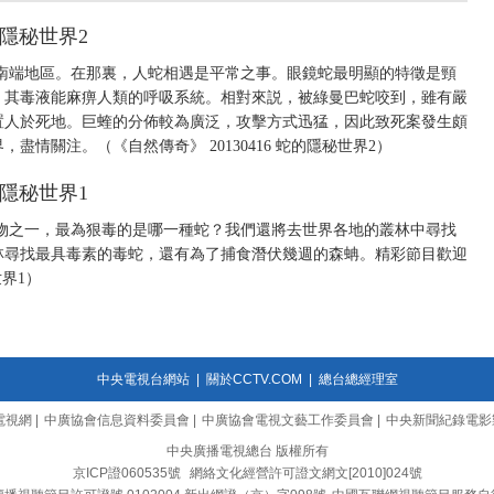
的隱秘世界2
南端地區。在那裏，人蛇相遇是平常之事。眼鏡蛇最明顯的特徵是頸
。其毒液能麻痹人類的呼吸系統。相對來説，被綠曼巴蛇咬到，雖有嚴
置人於死地。巨蝰的分佈較為廣泛，攻擊方式迅猛，因此致死案發生頗
情關注。（《自然傳奇》 20130416 蛇的隱秘世界2）
的隱秘世界1
物之一，最為狠毒的是哪一種蛇？我們還將去世界各地的叢林中尋找
林尋找最具毒素的毒蛇，還有為了捕食潛伏幾週的森蚺。精彩節目歡迎
世界1）
中央電視台網站
|
關於CCTV.COM
|
總台總經理室
電視網
|
中廣協會信息資料委員會
|
中廣協會電視文藝工作委員會
|
中央新聞紀錄電影
中央廣播電視總台 版權所有
京ICP證060535號
網絡文化經營許可證文網文[2010]024號