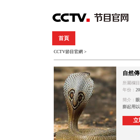
首頁
直播
節目單
CCTV節目官網
>
綜合
新聞
財經
綜藝
中文國際
體
自然傳
所屬欄目
年份：
20
簡介：
眼
膨起用以
立