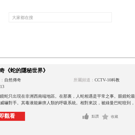
頻道大全
欄目大全
片庫
4K專區
聽
育
電影
國防軍事
電視劇
紀錄
科教
戲曲
社會與法
少
奇《蛇的隱秘世界》
：
自然傳奇
所屬頻道：
CCTV-10科教
13
鏡蛇只出現在非洲西南端地區。在那裏，人蛇相遇是平常之事。眼鏡蛇最
威嚇對手。其毒液能麻痹人類的呼吸系統。相對來説，被綠曼巴蛇咬到，雖
即觀看
點讚
收藏