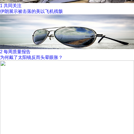
1
共同关注
伊朗展示被击落的美以飞机残骸
2
每周质量报告
为何戴了太阳镜反而头晕眼胀？