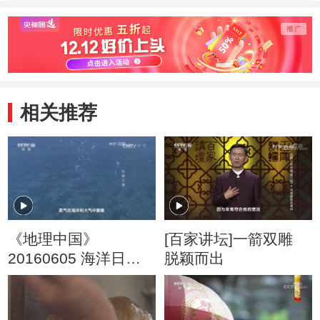
与救命井
的两口救命井
木水
相关推荐
《地理中国》
[百家讲坛]一箭双雕
20160605 海洋日特
脱颖而出
别节目·生命之源