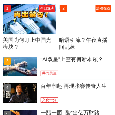
1
2
今日亚洲
法治在线
美国为何盯上中国光
暗语引流？午夜直播
模块？
间乱象
“AI双星”上空有何新本领？
3
共同关注
百年潮起 再现张謇传奇人生
4
文化十分
一醋一面 “酸”出亿万财路
5