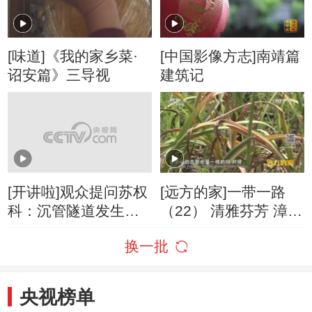
[味道]《我的家乡菜·
[中国影像方志]南靖篇
诏安篇》三导视
建筑记
[开讲啦]观众提问苏权
[远方的家]一带一路
科：沉管隧道发生火
（22） 清雅芬芳 漳州
灾怎么办？
水仙
换一批
央视榜单