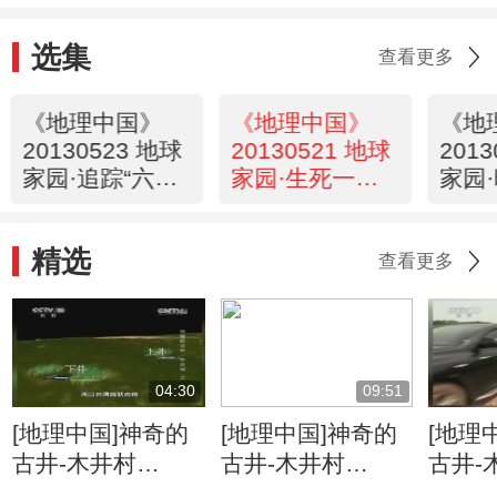
选集
查看更多
《地理中国》
《地理中国》
《地
20130523 地球
20130521 地球
201
家园·追踪“六不
家园·生死一线
家园
像”
（上）
精选
查看更多
04:30
09:51
[地理中国]神奇的
[地理中国]神奇的
[地理
古井-木井村
古井-木井村
古井-
（上） 石桥歌谣
（上） 清浊交替
（上）