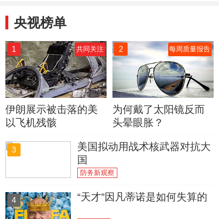
央视榜单
1
2
共同关注
每周质量报告
伊朗展示被击落的美
为何戴了太阳镜反而
以飞机残骸
头晕眼胀？
美国拟动用战术核武器对抗大
3
国
防务新观察
“天才”因凡蒂诺是如何失算的
4