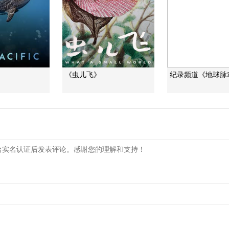
》
《虫儿飞》
纪录频道《地球脉