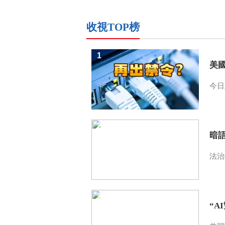
收視TOP榜
1
美
今日
2
暗
法治
3
“A