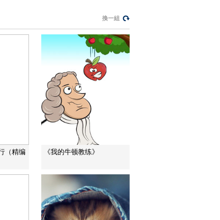
“蜜蜂博士”的甜蜜事業
換一組
道德觀察
教你看懂食品標籤莫
中計
健康之路
“沉睡”4年保單的時效
之爭
今日説法
自然秘境 荒漠翠影蘊
生機
遠方的家
行（精编
《我的牛顿教练》
“最後的水上公交”擺渡
人
三農群英匯