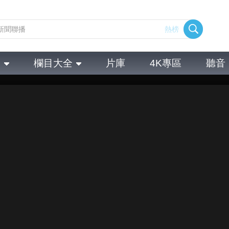
熱榜
全
欄目大全
片庫
4K專區
聽音