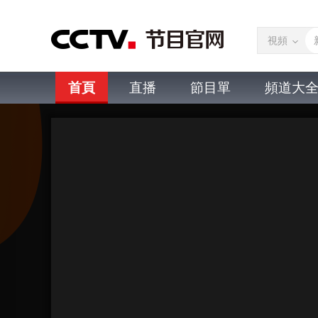
視頻
首頁
直播
節目單
頻道大