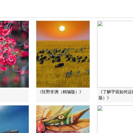
》
《狂野非洲（精编版）》
《了解宇宙如何运
版）》