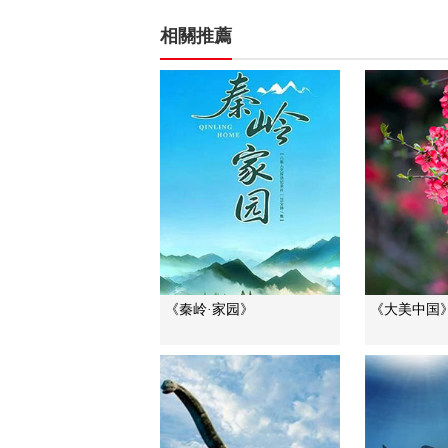
相關推薦
《秦岭·家园》
《大美中国