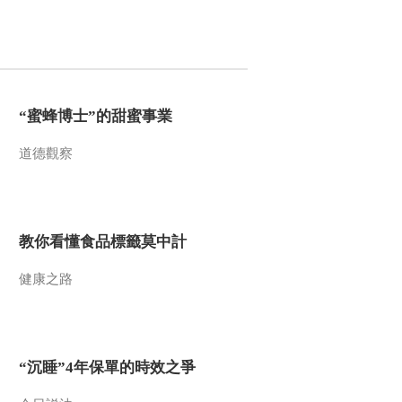
“蜜蜂博士”的甜蜜事業
道德觀察
教你看懂食品標籤莫中計
健康之路
“沉睡”4年保單的時效之爭