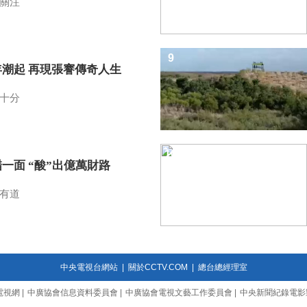
關注
9
年潮起 再現張謇傳奇人生
十分
10
一面 “酸”出億萬財路
有道
中央電視台網站
|
關於CCTV.COM
|
總台總經理室
電視網
|
中廣協會信息資料委員會
|
中廣協會電視文藝工作委員會
|
中央新聞紀錄電影