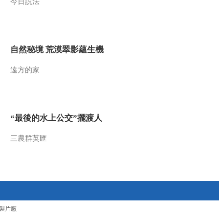
今日説法
自然秘境 荒漠翠影蘊生機
遠方的家
“最後的水上公交”擺渡人
三農群英匯
製片廠