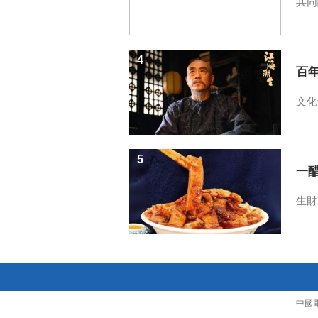
共同
4
百
文化
5
一醋
生財
中國