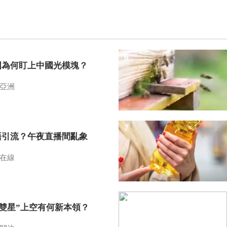
6
國為何盯上中國光模塊？
亞洲
7
語引流？午夜直播間亂象
在線
8
I雙星”上空有何新本領？