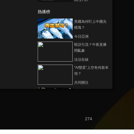
00:17:07
熱播榜
美國為何盯上中國光
模塊？
今日亞洲
暗語引流？午夜直播
間亂象
法治在線
“AI雙星”上空有何新本
領？
共同關注
百年潮起 再現張謇傳
奇人生
文化十分
一醋一面 “酸”出億萬
274
財路
生財有道